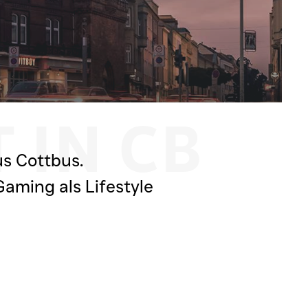
 IN CB
us Cottbus.
aming als Lifestyle